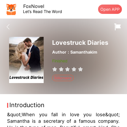
FoxNovel
Open APP
Let’s Read The Word
Lovestruck Diaries
Author：Samanthakim
Finished
Billionaire
Introduction
&quot;When you fall in love you lose&quot;
Samantha is a secretary of a famous company.