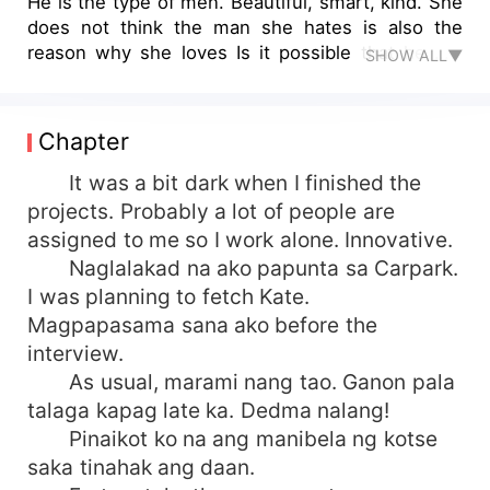
He is the type of men. Beautiful, smart, kind. She
does not think the man she hates is also the
reason why she loves Is it possible that he will
SHOW ALL▼
fall in love with her boss?
Chapter
It was a bit dark when I finished the
projects. Probably a lot of people are
assigned to me so I work alone. Innovative.
Naglalakad na ako papunta sa Carpark.
I was planning to fetch Kate.
Magpapasama sana ako before the
interview.
As usual, marami nang tao. Ganon pala
talaga kapag late ka. Dedma nalang!
Pinaikot ko na ang manibela ng kotse
saka tinahak ang daan.