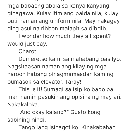
mga babaeng abala sa kanya kanyang
ginagawa. Kulay itim ang palda nila, kulay
puti naman ang uniform nila. May nakagay
ding asul na ribbon malapit sa dibdib.
I wonder how much they all spent? I
would just pay.
Charot!
Dumeretso kami sa mahabang pasilyo.
Nagsitaasan naman ang kilay ng mga
naroon habang pinagmamasdan kaming
pumasok sa elevator. Taray!
This is it! Sumagi sa isip ko bago pa
man namin pasukin ang opisina ng may ari.
Nakakaloka.
"Ano okay kalang?" Gusto kong
sabihing hindi.
Tango lang isinagot ko. Kinakabahan