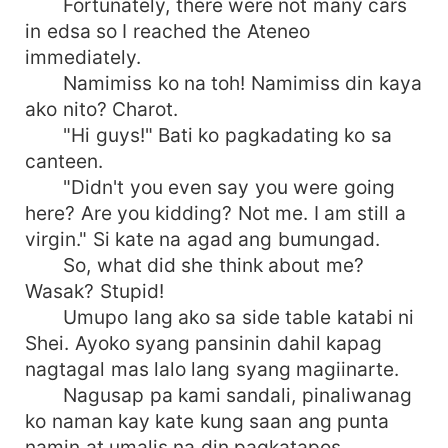
Fortunately, there were not many cars
in edsa so I reached the Ateneo
immediately.
Namimiss ko na toh! Namimiss din kaya
ako nito? Charot.
"Hi guys!" Bati ko pagkadating ko sa
canteen.
"Didn't you even say you were going
here? Are you kidding? Not me. I am still a
virgin." Si kate na agad ang bumungad.
So, what did she think about me?
Wasak? Stupid!
Umupo lang ako sa side table katabi ni
Shei. Ayoko syang pansinin dahil kapag
nagtagal mas lalo lang syang magiinarte.
Nagusap pa kami sandali, pinaliwanag
ko naman kay kate kung saan ang punta
namin at umalis na din pagkatapos.