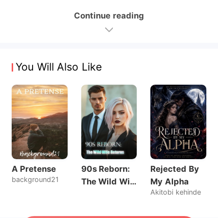
Continue reading
You Will Also Like
A Pretense
90s Reborn:
Rejected By
background21
The Wild Wif
My Alpha
Akitobi kehinde
e Returns