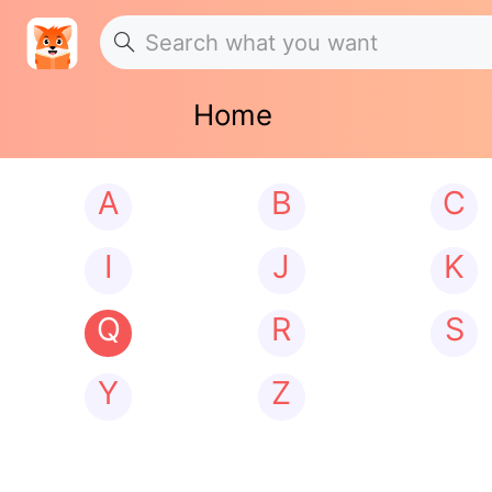
Home
A
B
C
I
J
K
Q
R
S
Y
Z