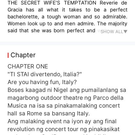
THE SECRET WIFE'S TEMPTATION Reverie de
Gracia has all what it takes to be a perfect
bachelorette, a tough woman and so admirable.
Women look up to and men admire. The majority
said that she was born perfect and with a silver
SHOW ALL▼
spoon in mouth. Her life is so full of blessings.
She has a perfect family, a very loving parents, a
strict but caring brother and of course an intact
Chapter
relationship with her long time boyfriend who
adores her so much that the only thing missing is
CHAPTER ONE
to worship even the land she will walk through.
"TI STAI divertendo, Italia?"
That's how fate was to her side, but in the
Are you having fun, Italy?
extreme joy of fate, it was also able to play with
Boses kaagad ni Nigel ang pumailanlang sa
her. A game that will bring about a big change in
magarbong outdoor theatre ng Parco della
her life. Her boyfriend, Nigel proposed her a
Musica na isa sa pinakamalaking concert
marriage and then married another woman the
hall sa Rome sa bansang Italy.
next morning. Her world collapsed. Out of anger,
she also told the person responsible for
Ang malaking event na iyon ay ang final
everything how unacceptable her life had
revolution ng concert tour ng pinakasikat
become because of the audacity that Italian man.