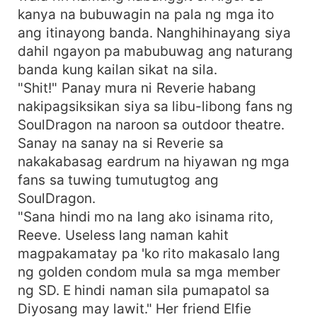
kanya na bubuwagin na pala ng mga ito
ang itinayong banda. Nanghihinayang siya
dahil ngayon pa mabubuwag ang naturang
banda kung kailan sikat na sila.
"Shit!" Panay mura ni Reverie habang
nakipagsiksikan siya sa libu-libong fans ng
SoulDragon na naroon sa outdoor theatre.
Sanay na sanay na si Reverie sa
nakakabasag eardrum na hiyawan ng mga
fans sa tuwing tumutugtog ang
SoulDragon.
"Sana hindi mo na lang ako isinama rito,
Reeve. Useless lang naman kahit
magpakamatay pa 'ko rito makasalo lang
ng golden condom mula sa mga member
ng SD. E hindi naman sila pumapatol sa
Diyosang may lawit." Her friend Elfie