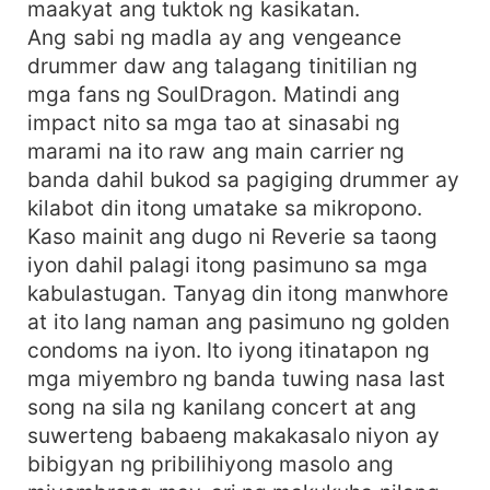
maakyat ang tuktok ng kasikatan.
Ang sabi ng madla ay ang vengeance
drummer daw ang talagang tinitilian ng
mga fans ng SoulDragon. Matindi ang
impact nito sa mga tao at sinasabi ng
marami na ito raw ang main carrier ng
banda dahil bukod sa pagiging drummer ay
kilabot din itong umatake sa mikropono.
Kaso mainit ang dugo ni Reverie sa taong
iyon dahil palagi itong pasimuno sa mga
kabulastugan. Tanyag din itong manwhore
at ito lang naman ang pasimuno ng golden
condoms na iyon. Ito iyong itinatapon ng
mga miyembro ng banda tuwing nasa last
song na sila ng kanilang concert at ang
suwerteng babaeng makakasalo niyon ay
bibigyan ng pribilihiyong masolo ang