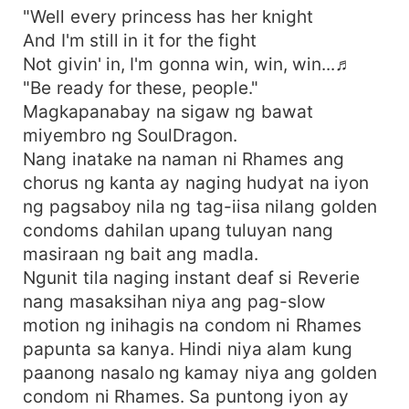
"Well every princess has her knight
And I'm still in it for the fight
Not givin' in, I'm gonna win, win, win...♬
"Be ready for these, people."
Magkapanabay na sigaw ng bawat
miyembro ng SoulDragon.
Nang inatake na naman ni Rhames ang
chorus ng kanta ay naging hudyat na iyon
ng pagsaboy nila ng tag-iisa nilang golden
condoms dahilan upang tuluyan nang
masiraan ng bait ang madla.
Ngunit tila naging instant deaf si Reverie
nang masaksihan niya ang pag-slow
motion ng inihagis na condom ni Rhames
papunta sa kanya. Hindi niya alam kung
paanong nasalo ng kamay niya ang golden
condom ni Rhames. Sa puntong iyon ay