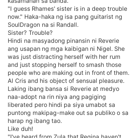
kasamahan sa banda.
"I guess Rhames' sister is in a deep trouble
now." Haka-haka ng isa pang guitarist ng
SoulDragon na si Randall.
Sister? Trouble?
Hindi na masyadong pinansin ni Reverie
ang usapan ng mga kaibigan ni Nigel. She
was just distracting herself with her rum
and just stopping herself to smash those
people who are making out in front of them.
Al Cris and his object of sensual pleasure.
Laking ibang bansa si Reverie at medyo
naa-adopt na rin niya ang pagiging
liberated pero hindi pa siya umabot sa
puntong makipag-make out sa publiko o sa
harap ng ibang tao.
Like duh!
"I've heard from Zula that Regina haven't