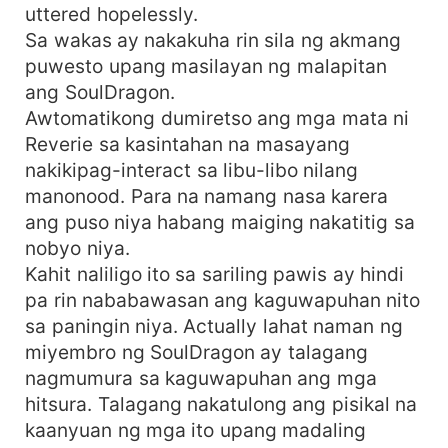
uttered hopelessly.
Sa wakas ay nakakuha rin sila ng akmang
puwesto upang masilayan ng malapitan
ang SoulDragon.
Awtomatikong dumiretso ang mga mata ni
Reverie sa kasintahan na masayang
nakikipag-interact sa libu-libo nilang
manonood. Para na namang nasa karera
ang puso niya habang maiging nakatitig sa
nobyo niya.
Kahit naliligo ito sa sariling pawis ay hindi
pa rin nababawasan ang kaguwapuhan nito
sa paningin niya. Actually lahat naman ng
miyembro ng SoulDragon ay talagang
nagmumura sa kaguwapuhan ang mga
hitsura. Talagang nakatulong ang pisikal na
kaanyuan ng mga ito upang madaling