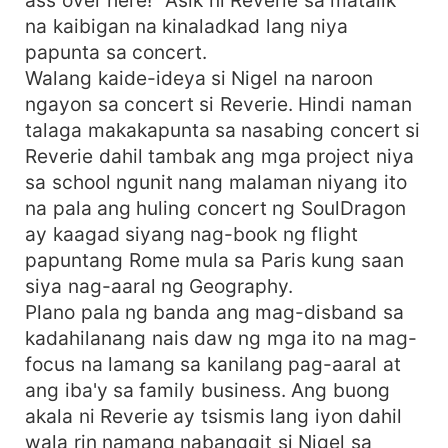
na kaibigan na kinaladkad lang niya
papunta sa concert.
Walang kaide-ideya si Nigel na naroon
ngayon sa concert si Reverie. Hindi naman
talaga makakapunta sa nasabing concert si
Reverie dahil tambak ang mga project niya
sa school ngunit nang malaman niyang ito
na pala ang huling concert ng SoulDragon
ay kaagad siyang nag-book ng flight
papuntang Rome mula sa Paris kung saan
siya nag-aaral ng Geography.
Plano pala ng banda ang mag-disband sa
kadahilanang nais daw ng mga ito na mag-
focus na lamang sa kanilang pag-aaral at
ang iba'y sa family business. Ang buong
akala ni Reverie ay tsismis lang iyon dahil
wala rin namang nabanggit si Nigel sa