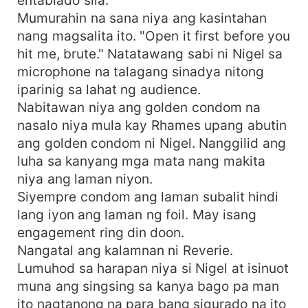
Mumurahin na sana niya ang kasintahan
nang magsalita ito. "Open it first before you
hit me, brute." Natatawang sabi ni Nigel sa
microphone na talagang sinadya nitong
iparinig sa lahat ng audience.
Nabitawan niya ang golden condom na
nasalo niya mula kay Rhames upang abutin
ang golden condom ni Nigel. Nanggilid ang
luha sa kanyang mga mata nang makita
niya ang laman niyon.
Siyempre condom ang laman subalit hindi
lang iyon ang laman ng foil. May isang
engagement ring din doon.
Nangatal ang kalamnan ni Reverie.
Lumuhod sa harapan niya si Nigel at isinuot
muna ang singsing sa kanya bago pa man
ito nagtanong na para bang sigurado na ito