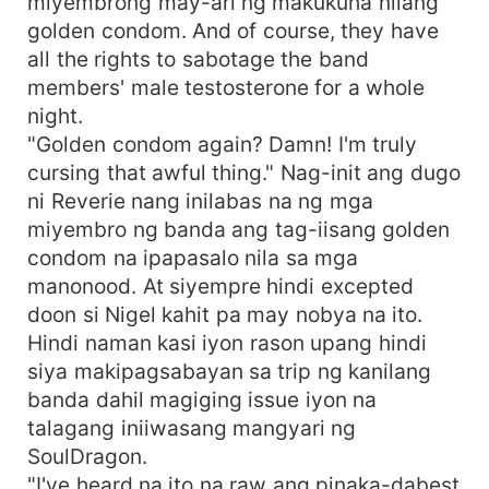
miyembrong may-ari ng makukuha nilang
golden condom. And of course, they have
all the rights to sabotage the band
members' male testosterone for a whole
night.
"Golden condom again? Damn! I'm truly
cursing that awful thing." Nag-init ang dugo
ni Reverie nang inilabas na ng mga
miyembro ng banda ang tag-iisang golden
condom na ipapasalo nila sa mga
manonood. At siyempre hindi excepted
doon si Nigel kahit pa may nobya na ito.
Hindi naman kasi iyon rason upang hindi
siya makipagsabayan sa trip ng kanilang
banda dahil magiging issue iyon na
talagang iniiwasang mangyari ng
SoulDragon.
"I've heard na ito na raw ang pinaka-dabest