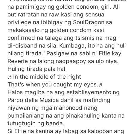
na pamimigay ng golden condom, girl. All
out ratratan na raw kasi ang sensual
privilege na ibibigay ng SoulDragon sa
makakasalo ng golden condom kasi
confirmed na talaga ang tsismis na mag-
di-disband na sila. Kumbaga, ito na ang huli
nilang tirada." Pasigaw na sabi ni Elfie kay
Reverie na lalong nagpaapoy sa ulo niya.
Huling tirada pala ha!
♬In the middle of the night
That's when you caught my eyes.♬
Halos magiba na ang establisyemento ng
Parco della Musica dahil sa matinding
hiyawan ng mga manonood nang
pumailanlang na ang pinakahuling kanta na
tutugtugin ng banda.
Si Elfie na kanina ay labag sa kalooban ang