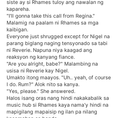
siste ay si Rhames tuloy ang nawalan ng
kapareha.
"I'll gonna take this call from Regina."
Malamig na paalam ni Rhames sa mga
kaibigan.
Everyone just shrugged except for Nigel na
parang biglang naging tensyonado sa tabi
ni Reverie. Napuna niya kaagad ang
reaksyon ng kanyang fiance.
"Are you alright, babe?" Malambing na
usisa ni Reverie kay Nigel.
Umakto itong maayos. "Uh.. yeah, of course
I do. Rum?" Alok nito sa kanya.
"Yes, please." She answered.
Halos isang oras nang hindi nakakabalik sa
music hub si Rhames kaya nama'y hindi na
mapigilang mapaisip ng ilan pa nilang