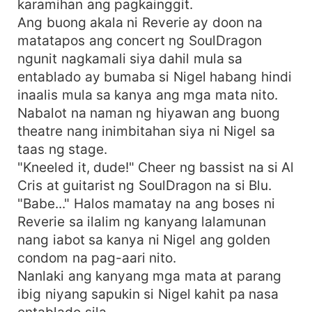
karamihan ang pagkainggit.
Ang buong akala ni Reverie ay doon na
matatapos ang concert ng SoulDragon
ngunit nagkamali siya dahil mula sa
entablado ay bumaba si Nigel habang hindi
inaalis mula sa kanya ang mga mata nito.
Nabalot na naman ng hiyawan ang buong
theatre nang inimbitahan siya ni Nigel sa
taas ng stage.
"Kneeled it, dude!" Cheer ng bassist na si Al
Cris at guitarist ng SoulDragon na si Blu.
"Babe..." Halos mamatay na ang boses ni
Reverie sa ilalim ng kanyang lalamunan
nang iabot sa kanya ni Nigel ang golden
condom na pag-aari nito.
Nanlaki ang kanyang mga mata at parang
ibig niyang sapukin si Nigel kahit pa nasa
entablado sila.