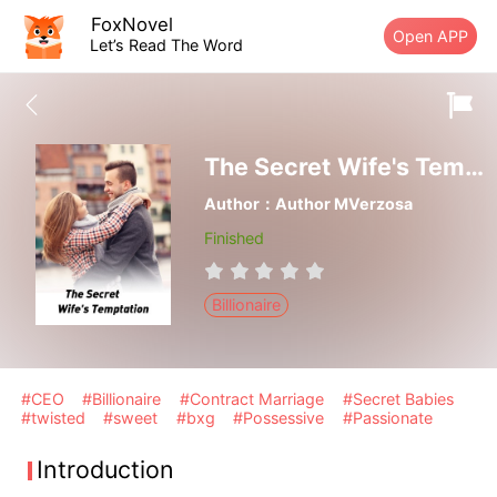
FoxNovel
Open APP
Let’s Read The Word
The Secret Wife's Temptation
Author：Author MVerzosa
Finished
Billionaire
#CEO
#Billionaire
#Contract Marriage
#Secret Babies
#twisted
#sweet
#bxg
#Possessive
#Passionate
Introduction