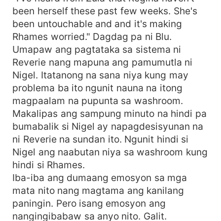
been herself these past few weeks. She's
been untouchable and and it's making
Rhames worried." Dagdag pa ni Blu.
Umapaw ang pagtataka sa sistema ni
Reverie nang mapuna ang pamumutla ni
Nigel. Itatanong na sana niya kung may
problema ba ito ngunit nauna na itong
magpaalam na pupunta sa washroom.
Makalipas ang sampung minuto na hindi pa
bumabalik si Nigel ay napagdesisyunan na
ni Reverie na sundan ito. Ngunit hindi si
Nigel ang naabutan niya sa washroom kung
hindi si Rhames.
Iba-iba ang dumaang emosyon sa mga
mata nito nang magtama ang kanilang
paningin. Pero isang emosyon ang
nangingibabaw sa anyo nito. Galit.