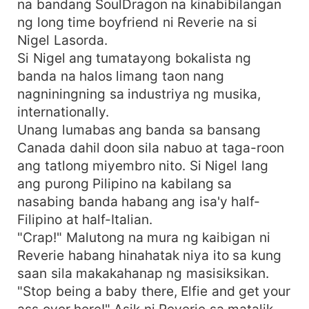
na bandang SoulDragon na kinabibilangan
To get even with that cruel man, she kidnapped
ng long time boyfriend ni Reverie na si
him and forced him to get married to her legally
Nigel Lasorda.
and left him after her impromptu act. Her original
Si Nigel ang tumatayong bokalista ng
plan was to slowly destroy his life but what she
banda na halos limang taon nang
didn't prepare for was that the person she
nagniningning sa industriya ng musika,
married was smarter than she thought. Because
what she didn't know is her so-called husband is
internationally.
getting engaged to another woman after years
Unang lumabas ang banda sa bansang
that they didn't see each other. And that woman
Canada dahil doon sila nabuo at taga-roon
is the person she doesn't want to be hurt by.
ang tatlong miyembro nito. Si Nigel lang
And now the Secret Wife's Temptation is to make
ang purong Pilipino na kabilang sa
things right for the sake of everyone even
nasabing banda habang ang isa'y half-
though her heart is already bewitched with the
Filipino at half-Italian.
man who happens to be her legal husband but in
"Crap!" Malutong na mura ng kaibigan ni
love with another woman.
Reverie habang hinahatak niya ito sa kung
saan sila makakahanap ng masisiksikan.
"Stop being a baby there, Elfie and get your
ass over here!" Asik ni Reverie sa matalik