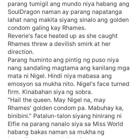
parang tumigil ang mundo niya habang ang
SoulDragon naman ay parang napatanga
lahat nang makita siyang sinalo ang golden
condom galing kay Rhames.
Reverie's face heated up as she caught
Rhames threw a devilish smirk at her
direction.
Parang huminto ang pintig ng puso niya
nang sandaling magtama ang kanilang mga
mata ni Nigel. Hindi niya mabasa ang
emosyon sa mukha nito. Nigel's face turned
firm. Kinabahan siya ng sobra.
"Hail the queen. May Nigel na, may
Rhames' golden condom pa. Mabuhay ka,
binibini." Patalun-talon siyang hinirang ni
Elfie na parang nanalo siya sa Miss World
habang bakas naman sa mukha ng