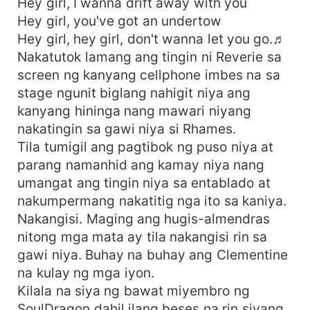
Hey girl, I wanna drift away with you
Hey girl, you've got an undertow
Hey girl, hey girl, don't wanna let you go.♬
Nakatutok lamang ang tingin ni Reverie sa
screen ng kanyang cellphone imbes na sa
stage ngunit biglang nahigit niya ang
kanyang hininga nang mawari niyang
nakatingin sa gawi niya si Rhames.
Tila tumigil ang pagtibok ng puso niya at
parang namanhid ang kamay niya nang
umangat ang tingin niya sa entablado at
nakumpermang nakatitig nga ito sa kaniya.
Nakangisi. Maging ang hugis-almendras
nitong mga mata ay tila nakangisi rin sa
gawi niya. Buhay na buhay ang Clementine
na kulay ng mga iyon.
Kilala na siya ng bawat miyembro ng
SoulDragon dahil ilang beses na rin siyang