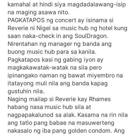
kamahal at hindi siya magdadalawang-isip
na maging asawa nito.
PAGKATAPOS ng concert ay isinama si
Reverie ni Nigel sa music hub ng hotel kung
saan naka-check in ang SoulDragon.
Nirentahan ng manager ng banda ang
buong music hub para sa kanila.
Pagkatapos kasi ng gabing iyon ay
magkakawatak-watak na sila pero
ipinangako naman ng bawat miyembro na
itatayong muli nila ang banda kapag
gustuhin nila.
Naging mailap si Reverie kay Rhames
habang nasa music hub sila at
nagpapakalunod sa alak. Kasama na rin nila
ang tatlo pang babae na masuwerteng
nakasalo ng iba pang golden condom. Ang