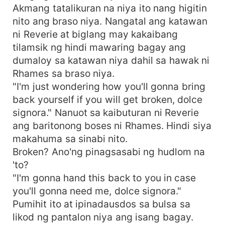
Akmang tatalikuran na niya ito nang higitin
nito ang braso niya. Nangatal ang katawan
ni Reverie at biglang may kakaibang
tilamsik ng hindi mawaring bagay ang
dumaloy sa katawan niya dahil sa hawak ni
Rhames sa braso niya.
"I'm just wondering how you'll gonna bring
back yourself if you will get broken, dolce
signora." Nanuot sa kaibuturan ni Reverie
ang baritonong boses ni Rhames. Hindi siya
makahuma sa sinabi nito.
Broken? Ano'ng pinagsasabi ng hudlom na
'to?
"I'm gonna hand this back to you in case
you'll gonna need me, dolce signora."
Pumihit ito at ipinadausdos sa bulsa sa
likod ng pantalon niya ang isang bagay.