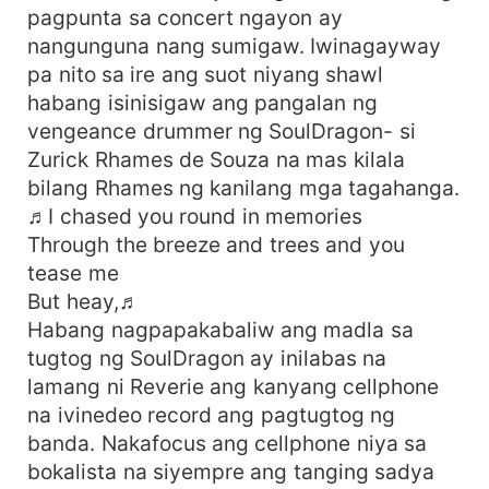
pagpunta sa concert ngayon ay
nangunguna nang sumigaw. Iwinagayway
pa nito sa ire ang suot niyang shawl
habang isinisigaw ang pangalan ng
vengeance drummer ng SoulDragon- si
Zurick Rhames de Souza na mas kilala
bilang Rhames ng kanilang mga tagahanga.
♬I chased you round in memories
Through the breeze and trees and you
tease me
But heay,♬
Habang nagpapakabaliw ang madla sa
tugtog ng SoulDragon ay inilabas na
lamang ni Reverie ang kanyang cellphone
na ivinedeo record ang pagtugtog ng
banda. Nakafocus ang cellphone niya sa
bokalista na siyempre ang tanging sadya