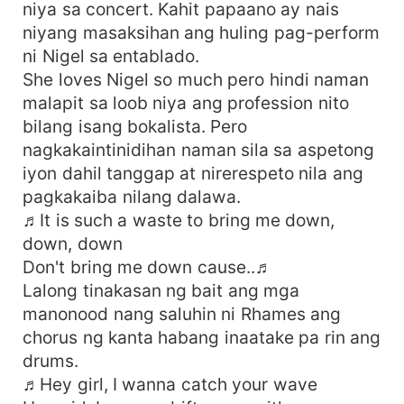
niya sa concert. Kahit papaano ay nais
niyang masaksihan ang huling pag-perform
ni Nigel sa entablado.
She loves Nigel so much pero hindi naman
malapit sa loob niya ang profession nito
bilang isang bokalista. Pero
nagkakaintinidihan naman sila sa aspetong
iyon dahil tanggap at nirerespeto nila ang
pagkakaiba nilang dalawa.
♬It is such a waste to bring me down,
down, down
Don't bring me down cause..♬
Lalong tinakasan ng bait ang mga
manonood nang saluhin ni Rhames ang
chorus ng kanta habang inaatake pa rin ang
drums.
♬Hey girl, I wanna catch your wave